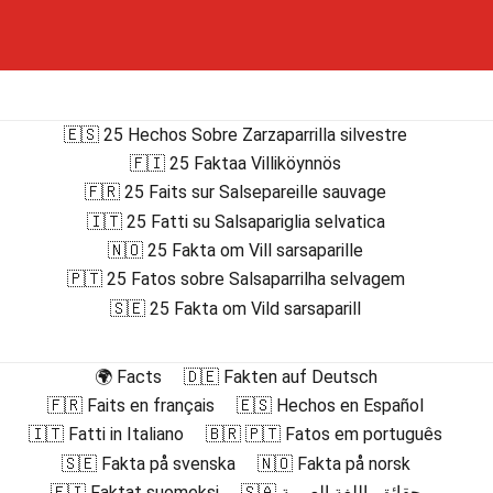
🇪🇸 25 Hechos Sobre Zarzaparrilla silvestre
🇫🇮 25 Faktaa Villiköynnös
🇫🇷 25 Faits sur Salsepareille sauvage
🇮🇹 25 Fatti su Salsapariglia selvatica
🇳🇴 25 Fakta om Vill sarsaparille
🇵🇹 25 Fatos sobre Salsaparrilha selvagem
🇸🇪 25 Fakta om Vild sarsaparill
🌍 Facts
🇩🇪 Fakten auf Deutsch
🇫🇷 Faits en français
🇪🇸 Hechos en Español
🇮🇹 Fatti in Italiano
🇧🇷 🇵🇹 Fatos em português
🇸🇪 Fakta på svenska
🇳🇴 Fakta på norsk
🇫🇮 Faktat suomeksi
🇸🇦 حقائق باللغة العربية