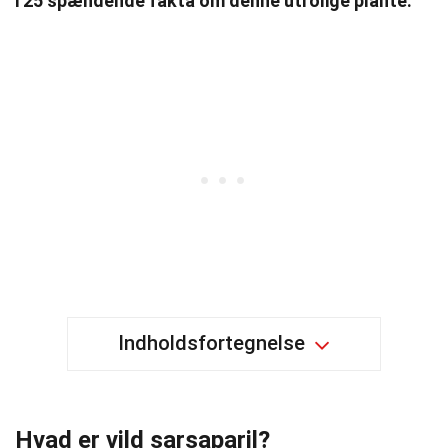
i 25 spændende fakta om denne utrolige plante.
Indholdsfortegnelse
Hvad er vild sarsaparil?