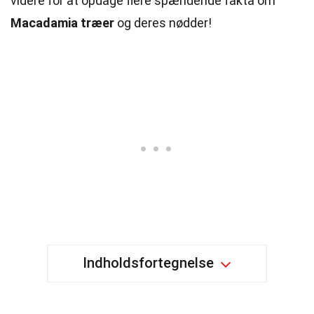
videre for at opdage flere spændende fakta om
Macadamia træer
og deres nødder!
Indholdsfortegnelse