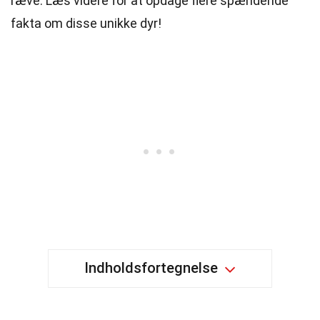
ræve. Læs videre for at opdage flere spændende
fakta om disse unikke dyr!
Indholdsfortegnelse