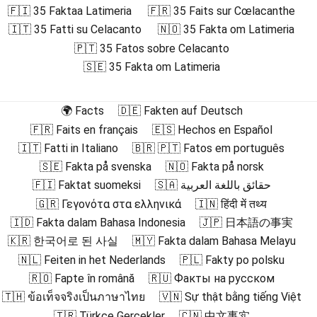
🇫🇮 35 Faktaa Latimeria
🇫🇷 35 Faits sur Cœlacanthe
🇮🇹 35 Fatti su Celacanto
🇳🇴 35 Fakta om Latimeria
🇵🇹 35 Fatos sobre Celacanto
🇸🇪 35 Fakta om Latimeria
🌍 Facts
🇩🇪 Fakten auf Deutsch
🇫🇷 Faits en français
🇪🇸 Hechos en Español
🇮🇹 Fatti in Italiano
🇧🇷 🇵🇹 Fatos em português
🇸🇪 Fakta på svenska
🇳🇴 Fakta på norsk
🇫🇮 Faktat suomeksi
🇸🇦 حقائق باللغة العربية
🇬🇷 Γεγονότα στα ελληνικά
🇮🇳 हिंदी में तथ्य
🇮🇩 Fakta dalam Bahasa Indonesia
🇯🇵 日本語の事実
🇰🇷 한국어로 된 사실
🇲🇾 Fakta dalam Bahasa Melayu
🇳🇱 Feiten in het Nederlands
🇵🇱 Fakty po polsku
🇷🇴 Fapte în română
🇷🇺 Факты на русском
🇹🇭 ข้อเท็จจริงเป็นภาษาไทย
🇻🇳 Sự thật bằng tiếng Việt
🇹🇷 Türkçe Gerçekler
🇨🇳 中文事实