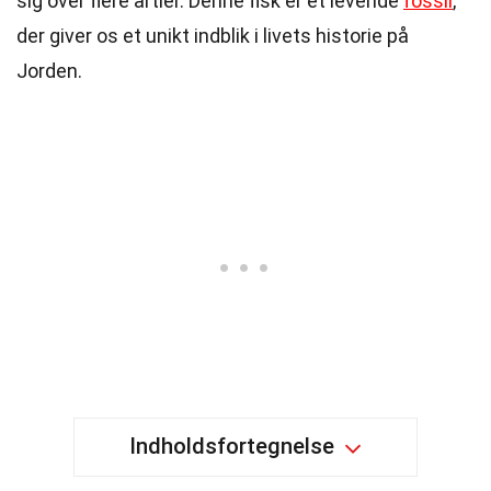
sig over flere årtier. Denne fisk er et levende
fossil
,
der giver os et unikt indblik i livets historie på
Jorden.
Indholdsfortegnelse