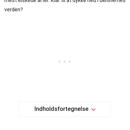
mest elskede arter. Klar til at dykke ned i delfinernes
verden?
Indholdsfortegnelse