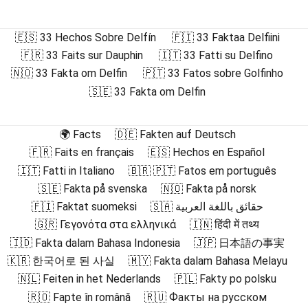
🇪🇸 33 Hechos Sobre Delfín
🇫🇮 33 Faktaa Delfiini
🇫🇷 33 Faits sur Dauphin
🇮🇹 33 Fatti su Delfino
🇳🇴 33 Fakta om Delfin
🇵🇹 33 Fatos sobre Golfinho
🇸🇪 33 Fakta om Delfin
🌍 Facts
🇩🇪 Fakten auf Deutsch
🇫🇷 Faits en français
🇪🇸 Hechos en Español
🇮🇹 Fatti in Italiano
🇧🇷 🇵🇹 Fatos em português
🇸🇪 Fakta på svenska
🇳🇴 Fakta på norsk
🇫🇮 Faktat suomeksi
🇸🇦 حقائق باللغة العربية
🇬🇷 Γεγονότα στα ελληνικά
🇮🇳 हिंदी में तथ्य
🇮🇩 Fakta dalam Bahasa Indonesia
🇯🇵 日本語の事実
🇰🇷 한국어로 된 사실
🇲🇾 Fakta dalam Bahasa Melayu
🇳🇱 Feiten in het Nederlands
🇵🇱 Fakty po polsku
🇷🇴 Fapte în română
🇷🇺 Факты на русском