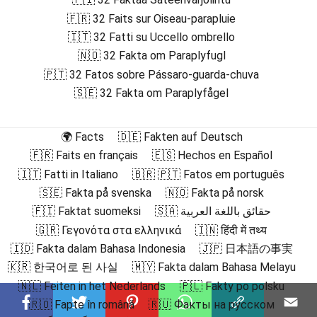
🇫🇷 32 Faits sur Oiseau-parapluie
🇮🇹 32 Fatti su Uccello ombrello
🇳🇴 32 Fakta om Paraplyfugl
🇵🇹 32 Fatos sobre Pássaro-guarda-chuva
🇸🇪 32 Fakta om Paraplyfågel
🌍 Facts
🇩🇪 Fakten auf Deutsch
🇫🇷 Faits en français
🇪🇸 Hechos en Español
🇮🇹 Fatti in Italiano
🇧🇷 🇵🇹 Fatos em português
🇸🇪 Fakta på svenska
🇳🇴 Fakta på norsk
🇫🇮 Faktat suomeksi
🇸🇦 حقائق باللغة العربية
🇬🇷 Γεγονότα στα ελληνικά
🇮🇳 हिंदी में तथ्य
🇮🇩 Fakta dalam Bahasa Indonesia
🇯🇵 日本語の事実
🇰🇷 한국어로 된 사실
🇲🇾 Fakta dalam Bahasa Melayu
🇳🇱 Feiten in het Nederlands
🇵🇱 Fakty po polsku
🇷🇴 Fapte în română
🇷🇺 Факты на русском