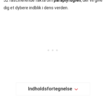
32 fascinerende fakta om
paraplyfuglen
, der vil give
dig et dybere indblik i dens verden.
Indholdsfortegnelse