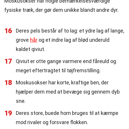
Moskusokser har nogle bemærkelsesværdige
fysiske træk, der gør dem unikke blandt andre dyr.
16
Deres pels består af to lag: et ydre lag af lange,
grove
hår
og et indre lag af blød underuld
kaldet qiviut.
17
Qiviut er otte gange varmere end fåreuld og
meget eftertragtet til tøjfremstilling.
18
Moskusokser har korte, kraftige ben, der
hjælper dem med at bevæge sig gennem dyb
sne.
19
Deres store, buede horn bruges til at kæmpe
mod rivaler og forsvare flokken.