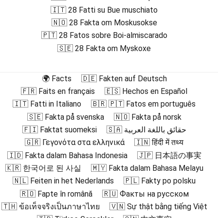
🇮🇹 28 Fatti su Bue muschiato
🇳🇴 28 Fakta om Moskusokse
🇵🇹 28 Fatos sobre Boi-almiscarado
🇸🇪 28 Fakta om Myskoxe
🌍 Facts
🇩🇪 Fakten auf Deutsch
🇫🇷 Faits en français
🇪🇸 Hechos en Español
🇮🇹 Fatti in Italiano
🇧🇷 🇵🇹 Fatos em português
🇸🇪 Fakta på svenska
🇳🇴 Fakta på norsk
🇫🇮 Faktat suomeksi
🇸🇦 حقائق باللغة العربية
🇬🇷 Γεγονότα στα ελληνικά
🇮🇳 हिंदी में तथ्य
🇮🇩 Fakta dalam Bahasa Indonesia
🇯🇵 日本語の事実
🇰🇷 한국어로 된 사실
🇲🇾 Fakta dalam Bahasa Melayu
🇳🇱 Feiten in het Nederlands
🇵🇱 Fakty po polsku
🇷🇴 Fapte în română
🇷🇺 Факты на русском
🇹🇭 ข้อเท็จจริงเป็นภาษาไทย
🇻🇳 Sự thật bằng tiếng Việt