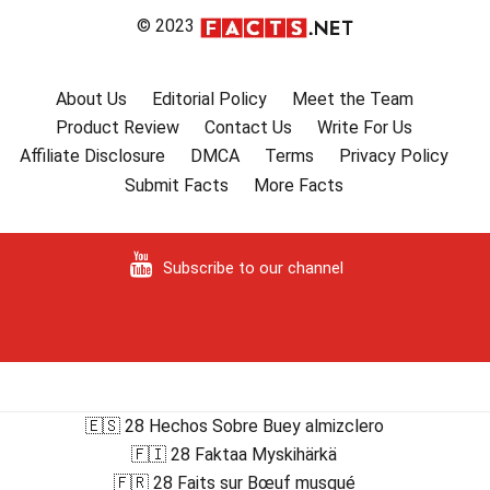
© 2023
About Us
Editorial Policy
Meet the Team
Product Review
Contact Us
Write For Us
Affiliate Disclosure
DMCA
Terms
Privacy Policy
Submit Facts
More Facts
Subscribe to our channel
🇪🇸 28 Hechos Sobre Buey almizclero
🇫🇮 28 Faktaa Myskihärkä
🇫🇷 28 Faits sur Bœuf musqué