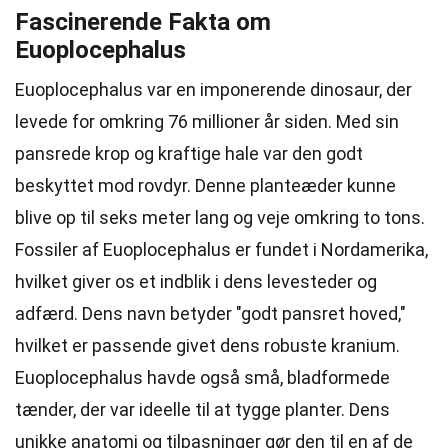
Fascinerende Fakta om
Euoplocephalus
Euoplocephalus var en imponerende dinosaur, der
levede for omkring 76 millioner år siden. Med sin
pansrede krop og kraftige hale var den godt
beskyttet mod rovdyr. Denne planteæder kunne
blive op til seks meter lang og veje omkring to tons.
Fossiler af Euoplocephalus er fundet i Nordamerika,
hvilket giver os et indblik i dens levesteder og
adfærd. Dens navn betyder "godt pansret hoved,"
hvilket er passende givet dens robuste kranium.
Euoplocephalus havde også små, bladformede
tænder, der var ideelle til at tygge planter. Dens
unikke anatomi og tilpasninger gør den til en af de