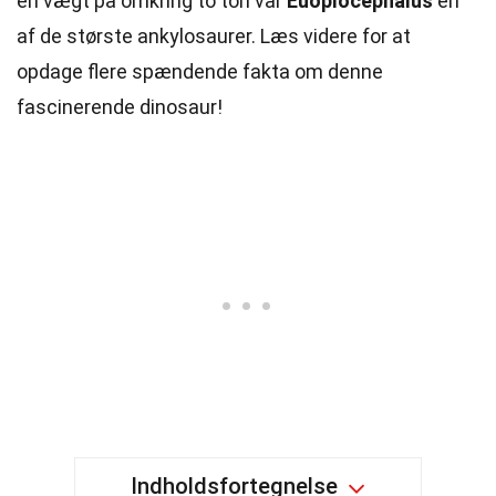
en vægt på omkring to ton var
Euoplocephalus
en
af de største ankylosaurer. Læs videre for at
opdage flere spændende fakta om denne
fascinerende dinosaur!
Indholdsfortegnelse