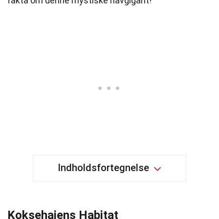
fakta om denne mystiske havgigant!
Indholdsfortegnelse
Koksehaiens Habitat