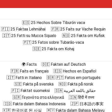
🇪🇸 25 Hechos Sobre Tiburón vaca
🇫🇮 25 Faktaa Lehmähai
🇫🇷 25 Faits sur Vache Requin
🇮🇹 25 Fatti su Mucca Squalo
🇳🇴 25 Fakta om Kufisk
🇵🇹 25 Fatos sobre Tubarão-vaca
🇸🇪 25 Fakta om Kohaj
🌍 Facts
🇩🇪 Fakten auf Deutsch
🇫🇷 Faits en français
🇪🇸 Hechos en Español
🇮🇹 Fatti in Italiano
🇧🇷 🇵🇹 Fatos em português
🇸🇪 Fakta på svenska
🇳🇴 Fakta på norsk
🇫🇮 Faktat suomeksi
🇸🇦 حقائق باللغة العربية
🇬🇷 Γεγονότα στα ελληνικά
🇮🇳 हिंदी में तथ्य
🇮🇩 Fakta dalam Bahasa Indonesia
🇯🇵 日本語の事実
🇰🇷 한국어로 된 사실
🇲🇾 Fakta dalam Bahasa Melayu