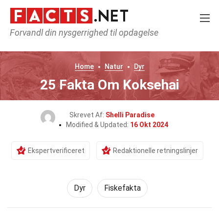
Forvandl din nysgerrighed til opdagelse
Home
Natur
Dyr
25 Fakta Om Koksehai
Skrevet Af:
Shelli Paradise
Modified & Updated:
16 Okt 2024
Ekspertverificeret
Redaktionelle retningslinjer
Dyr
Fiskefakta