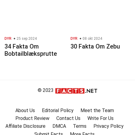
DYR
25 sep 2024
DYR
08 okt 2024
34 Fakta Om
30 Fakta Om Zebu
Bobtailblæksprutte
© 2023
About Us
Editorial Policy
Meet the Team
Product Review
Contact Us
Write For Us
Affiliate Disclosure
DMCA
Terms
Privacy Policy
Submit Facts
More Facts