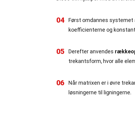
04
Først omdannes systemet af
koefficienterne og konstant
05
Derefter anvendes
rækkeop
trekantsform, hvor alle ele
06
Når matrixen er i øvre tre
løsningerne til ligningerne.