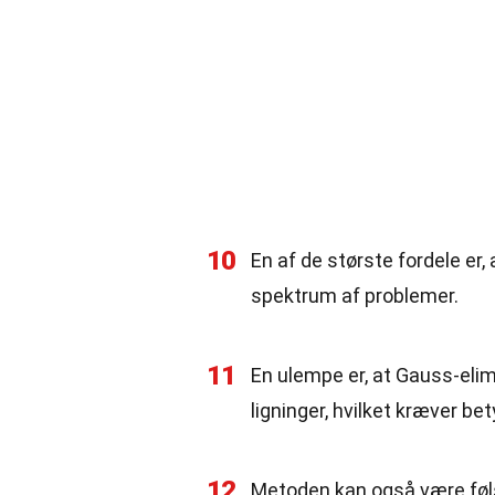
10
En af de største fordele er
spektrum af problemer.
11
En ulempe er, at Gauss-eli
ligninger, hvilket kræver be
12
Metoden kan også være føl