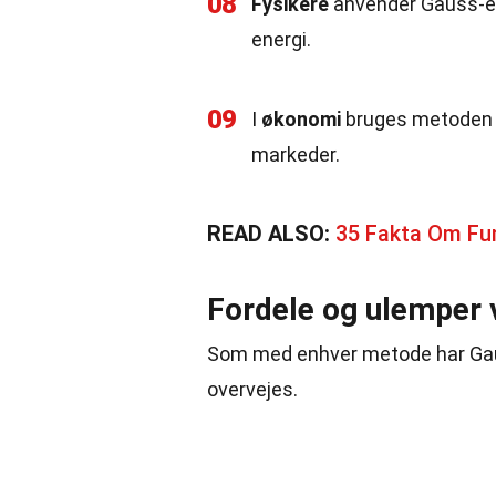
08
Fysikere
anvender Gauss-eli
energi.
09
I
økonomi
bruges metoden t
markeder.
READ ALSO:
35 Fakta Om Fu
Fordele og ulemper 
Som med enhver metode har Gaus
overvejes.