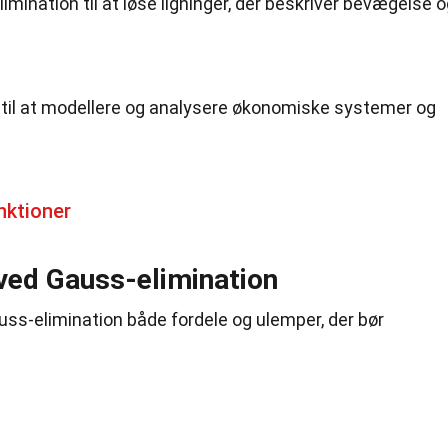
mination til at løse ligninger, der beskriver bevægelse 
il at modellere og analysere økonomiske systemer og
nktioner
ved Gauss-elimination
s-elimination både fordele og ulemper, der bør