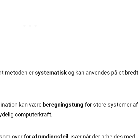
, at metoden er
systematisk
og kan anvendes på et bred
mination kan være
beregningstung
for store systemer af
tydelig computerkraft.
som over for
afrundingsfejl
, især når der arbejdes med