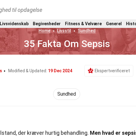
ghed til opdagelse
 Livsvidenskab
Begivenheder
Fitness & Velvære
Generel
Hist
Home
Livsstil
Sundhed
35 Fakta Om Sepsis
s
Modified & Updated:
19 Dec 2024
Ekspertverificeret
Sundhed
ilstand, der kræver hurtig behandling.
Men hvad er sepsi