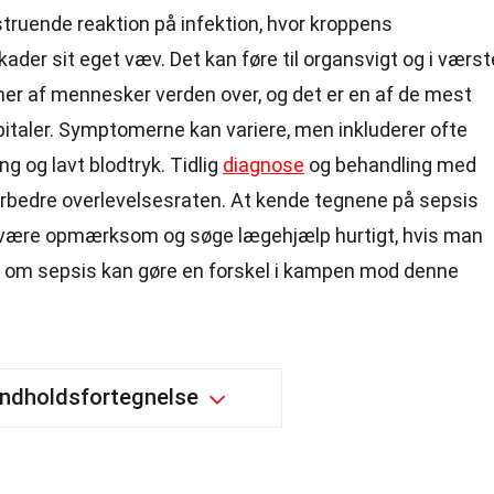
struende reaktion på infektion, hvor kroppens
der sit eget væv. Det kan føre til organsvigt og i værst
ner af mennesker verden over, og det er en af de mest
italer. Symptomerne kan variere, men inkluderer ofte
ing og lavt blodtryk. Tidlig
diagnose
og behandling med
forbedre overlevelsesraten. At kende tegnene på sepsis
 at være opmærksom og søge lægehjælp hurtigt, hvis man
n om sepsis kan gøre en forskel i kampen mod denne
Indholdsfortegnelse