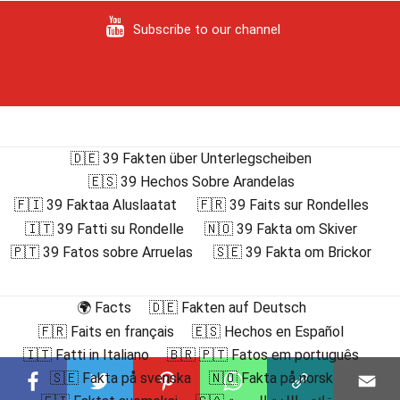
Subscribe to our channel
🇩🇪 39 Fakten über Unterlegscheiben
🇪🇸 39 Hechos Sobre Arandelas
🇫🇮 39 Faktaa Aluslaatat
🇫🇷 39 Faits sur Rondelles
🇮🇹 39 Fatti su Rondelle
🇳🇴 39 Fakta om Skiver
🇵🇹 39 Fatos sobre Arruelas
🇸🇪 39 Fakta om Brickor
🌍 Facts
🇩🇪 Fakten auf Deutsch
🇫🇷 Faits en français
🇪🇸 Hechos en Español
🇮🇹 Fatti in Italiano
🇧🇷 🇵🇹 Fatos em português
🇸🇪 Fakta på svenska
🇳🇴 Fakta på norsk