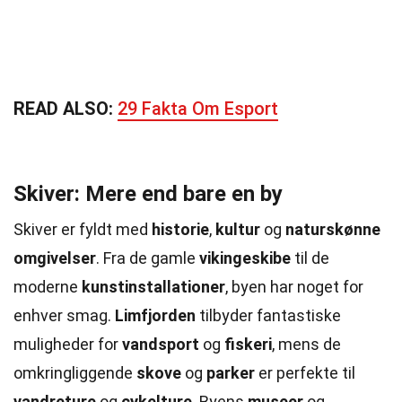
READ ALSO:
29 Fakta Om Esport
Skiver: Mere end bare en by
Skiver er fyldt med
historie
,
kultur
og
naturskønne
omgivelser
. Fra de gamle
vikingeskibe
til de
moderne
kunstinstallationer
, byen har noget for
enhver smag.
Limfjorden
tilbyder fantastiske
muligheder for
vandsport
og
fiskeri
, mens de
omkringliggende
skove
og
parker
er perfekte til
vandreture
og
cykelture
. Byens
museer
og