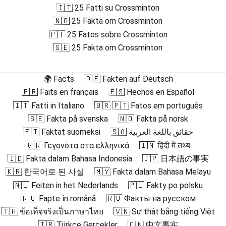
🇮🇹 25 Fatti su Crossminton
🇳🇴 25 Fakta om Crossminton
🇵🇹 25 Fatos sobre Crossminton
🇸🇪 25 Fakta om Crossminton
🌍 Facts
🇩🇪 Fakten auf Deutsch
🇫🇷 Faits en français
🇪🇸 Hechos en Español
🇮🇹 Fatti in Italiano
🇧🇷 🇵🇹 Fatos em português
🇸🇪 Fakta på svenska
🇳🇴 Fakta på norsk
🇫🇮 Faktat suomeksi
🇸🇦 حقائق باللغة العربية
🇬🇷 Γεγονότα στα ελληνικά
🇮🇳 हिंदी में तथ्य
🇮🇩 Fakta dalam Bahasa Indonesia
🇯🇵 日本語の事実
🇰🇷 한국어로 된 사실
🇲🇾 Fakta dalam Bahasa Melayu
🇳🇱 Feiten in het Nederlands
🇵🇱 Fakty po polsku
🇷🇴 Fapte în română
🇷🇺 Факты на русском
🇹🇭 ข้อเท็จจริงเป็นภาษาไทย
🇻🇳 Sự thật bằng tiếng Việt
🇹🇷 Türkçe Gerçekler
🇨🇳 中文事实