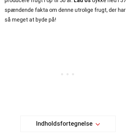
producere frugt i op til 50 år.
Lad os
dykke ned i 37
spændende fakta om denne utrolige frugt, der har
så meget at byde på!
Indholdsfortegnelse