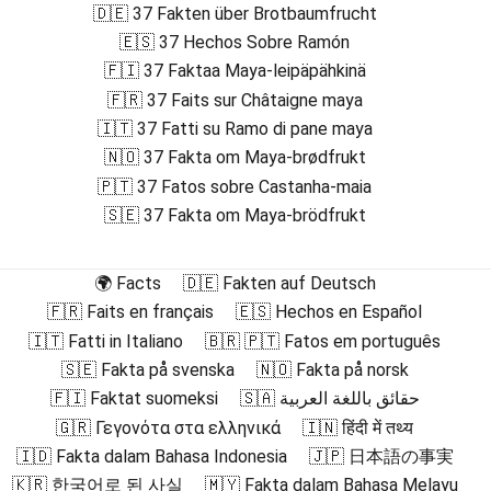
🇩🇪 37 Fakten über Brotbaumfrucht
🇪🇸 37 Hechos Sobre Ramón
🇫🇮 37 Faktaa Maya-leipäpähkinä
🇫🇷 37 Faits sur Châtaigne maya
🇮🇹 37 Fatti su Ramo di pane maya
🇳🇴 37 Fakta om Maya-brødfrukt
🇵🇹 37 Fatos sobre Castanha-maia
🇸🇪 37 Fakta om Maya-brödfrukt
🌍 Facts
🇩🇪 Fakten auf Deutsch
🇫🇷 Faits en français
🇪🇸 Hechos en Español
🇮🇹 Fatti in Italiano
🇧🇷 🇵🇹 Fatos em português
🇸🇪 Fakta på svenska
🇳🇴 Fakta på norsk
🇫🇮 Faktat suomeksi
🇸🇦 حقائق باللغة العربية
🇬🇷 Γεγονότα στα ελληνικά
🇮🇳 हिंदी में तथ्य
🇮🇩 Fakta dalam Bahasa Indonesia
🇯🇵 日本語の事実
🇰🇷 한국어로 된 사실
🇲🇾 Fakta dalam Bahasa Melayu