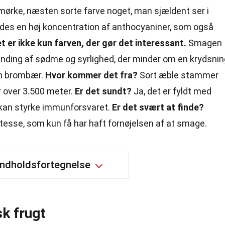
 mørke, næsten sorte farve noget, man sjældent ser i
ldes en høj koncentration af anthocyaniner, som også
 er ikke kun farven, der gør det interessant.
Smagen
landing af sødme og syrlighed, der minder om en krydsnin
en brombær.
Hvor kommer det fra?
Sort æble stammer
er over 3.500 meter.
Er det sundt?
Ja, det er fyldt med
 kan styrke immunforsvaret.
Er det svært at finde?
atesse, som kun få har haft fornøjelsen af at smage.
Indholdsfortegnelse
k frugt