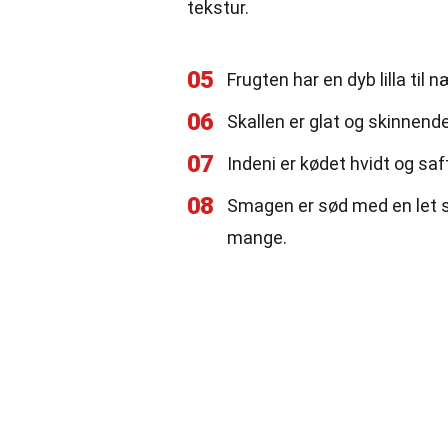
tekstur.
05
Frugten har en dyb lilla til
06
Skallen er glat og skinnend
07
Indeni er kødet hvidt og saf
08
Smagen er sød med en let syr
mange.