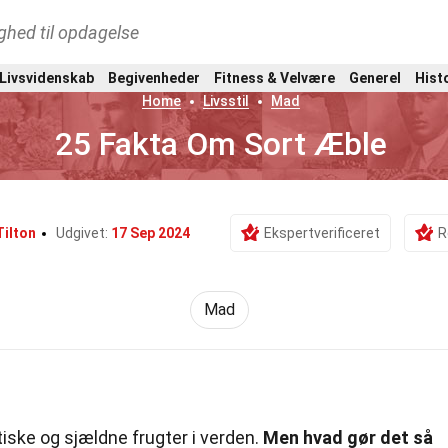
ghed til opdagelse
 Livsvidenskab
Begivenheder
Fitness & Velvære
Generel
Hist
Home
Livsstil
Mad
25 Fakta Om Sort Æble
Tilton
Udgivet:
17 Sep 2024
Ekspertverificeret
R
Mad
iske og sjældne frugter i verden.
Men hvad gør det så