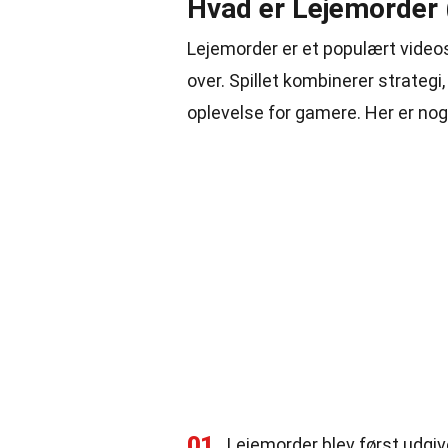
Hvad er Lejemorder 
Lejemorder er et populært video
over. Spillet kombinerer strategi,
oplevelse for gamere. Her er no
01
Lejemorder blev først udgive