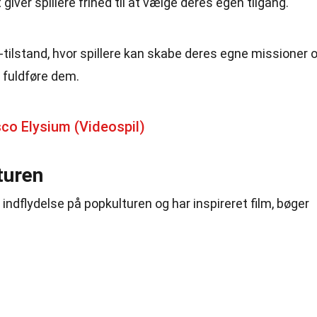
 giver spillere frihed til at vælge deres egen tilgang.
t-tilstand, hvor spillere kan skabe deres egne missioner 
t fuldføre dem.
co Elysium (Videospil)
turen
indflydelse på popkulturen og har inspireret film, bøger