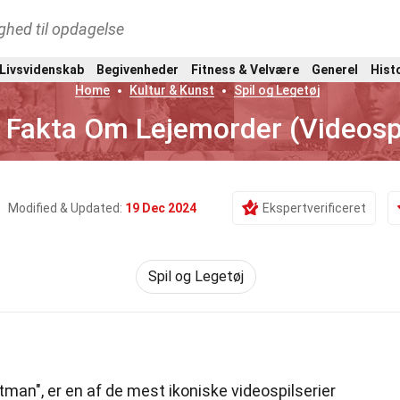
ghed til opdagelse
 Livsvidenskab
Begivenheder
Fitness & Velvære
Generel
Hist
Home
Kultur & Kunst
Spil og Legetøj
 Fakta Om Lejemorder (Videosp
Modified & Updated:
19 Dec 2024
Ekspertverificeret
Spil og Legetøj
tman", er en af de mest ikoniske videospilserier