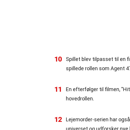
10
Spillet blev tilpasset til 
spillede rollen som Agent 4
11
En efterfølger til filmen, "
hovedrollen.
12
Lejemorder-serien har også 
universet og udforsker nye h