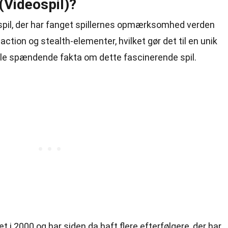
(Videospil)?
spil, der har fanget spillernes opmærksomhed verden
 action og stealth-elementer, hvilket gør det til en unik
gle spændende fakta om dette fascinerende spil.
t i 2000 og har siden da haft flere efterfølgere, der har