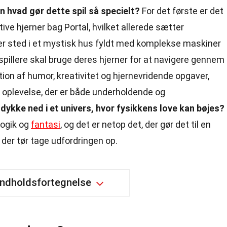
 hvad gør dette spil så specielt?
For det første er det
tive hjerner bag Portal, hvilket allerede sætter
nder sted i et mystisk hus fyldt med komplekse maskiner
pillere skal bruge deres hjerner for at navigere gennem
on af humor, kreativitet og hjernevridende opgaver,
oplevelse, der er både underholdende og
at dykke ned i et univers, hvor fysikkens love kan bøjes?
logik og
fantasi
, og det er netop det, der gør det til en
 der tør tage udfordringen op.
Indholdsfortegnelse