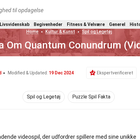
ghed til opdagelse
 Livsvidenskab
Begivenheder
Fitness & Velvære
Generel
Hist
Home
Kultur & Kunst
Spil og Legetøj
ta Om Quantum Conundrum (Vid
d
Modified & Updated:
19 Dec 2024
Ekspertverificeret
Spil og Legetøj
Puzzle Spil Fakta
de videospil, der udfordrer spillere med sine unikke