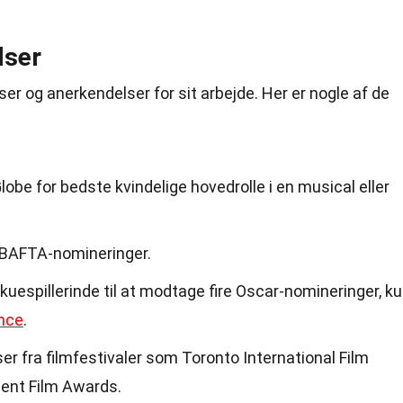
lser
r og anerkendelser for sit arbejde. Her er nogle af de
obe for bedste kvindelige hovedrolle i en musical eller
 BAFTA-nomineringer.
espillerinde til at modtage fire Oscar-nomineringer, k
nce
.
r fra filmfestivaler som Toronto International Film
dent Film Awards.