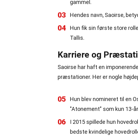
gammel.
03
Hendes navn, Saoirse, betyde
04
Hun fik sin første store rol
Tallis.
Karriere og Præstat
Saoirse har haft en imponeren
præstationer. Her er nogle højde
05
Hun blev nomineret til en Osc
"Atonement" som kun 13-år
06
I 2015 spillede hun hovedro
bedste kvindelige hovedroll