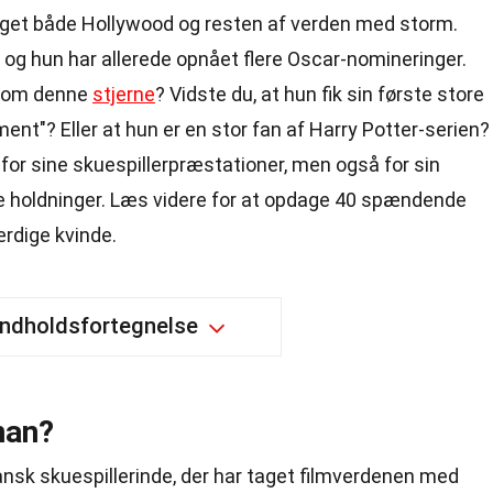
taget både Hollywood og resten af verden med storm.
, og hun har allerede opnået flere Oscar-nomineringer.
g om denne
stjerne
? Vidste du, at hun fik sin første store
ment"? Eller at hun er en stor fan af Harry Potter-serien?
 for sine skuespillerpræstationer, men også for sin
e holdninger. Læs videre for at opdage 40 spændende
dige kvinde.
Indholdsfortegnelse
nan?
ansk skuespillerinde, der har taget filmverdenen med