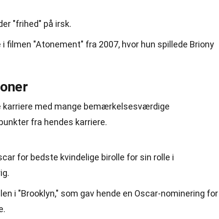
r "frihed" på irsk.
le i filmen "Atonement" fra 2007, hvor hun spillede Briony
ioner
de karriere med mange bemærkelsesværdige
punkter fra hendes karriere.
ar for bedste kvindelige birolle for sin rolle i
ig.
llen i "Brooklyn," som gav hende en Oscar-nominering for
e.