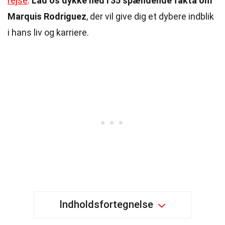
rejse
.
Lad os dykke ned i 35 spændende fakta om
Marquis Rodriguez
, der vil give dig et dybere indblik
i hans liv og karriere.
Indholdsfortegnelse