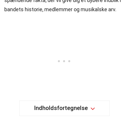
spændende fakta, der vil give dig et dybere indblik i
bandets historie, medlemmer og musikalske arv.
Indholdsfortegnelse