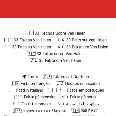
🇪🇸 33 Hechos Sobre Van Halen
🇫🇮 33 Faktaa Van Halen
🇫🇷 33 Faits sur Van Halen
🇮🇹 33 Fatti su Van Halen
🇳🇴 33 Fakta om Van Halen
🇵🇹 33 Fatos sobre Van Halen
🇸🇪 33 Fakta om Van Halen
🌍 Facts
🇩🇪 Fakten auf Deutsch
🇫🇷 Faits en français
🇪🇸 Hechos en Español
🇮🇹 Fatti in Italiano
🇧🇷 🇵🇹 Fatos em português
🇸🇪 Fakta på svenska
🇳🇴 Fakta på norsk
🇫🇮 Faktat suomeksi
🇸🇦 حقائق باللغة العربية
🇬🇷 Γεγονότα στα ελληνικά
🇮🇳 हिंदी में तथ्य