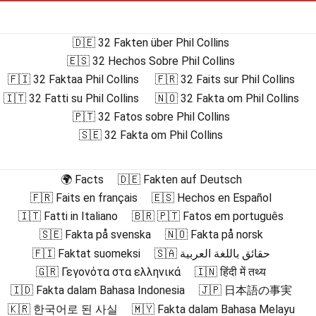
🇩🇪 32 Fakten über Phil Collins
🇪🇸 32 Hechos Sobre Phil Collins
🇫🇮 32 Faktaa Phil Collins
🇫🇷 32 Faits sur Phil Collins
🇮🇹 32 Fatti su Phil Collins
🇳🇴 32 Fakta om Phil Collins
🇵🇹 32 Fatos sobre Phil Collins
🇸🇪 32 Fakta om Phil Collins
🌍 Facts
🇩🇪 Fakten auf Deutsch
🇫🇷 Faits en français
🇪🇸 Hechos en Español
🇮🇹 Fatti in Italiano
🇧🇷 🇵🇹 Fatos em português
🇸🇪 Fakta på svenska
🇳🇴 Fakta på norsk
🇫🇮 Faktat suomeksi
🇸🇦 حقائق باللغة العربية
🇬🇷 Γεγονότα στα ελληνικά
🇮🇳 हिंदी में तथ्य
🇮🇩 Fakta dalam Bahasa Indonesia
🇯🇵 日本語の事実
🇰🇷 한국어로 된 사실
🇲🇾 Fakta dalam Bahasa Melayu