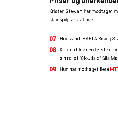
Priser og anerkende
Kristen Stewart har modtaget ma
skuespilpræstationer.
07
Hun vandt BAFTA Rising Sta
08
Kristen blev den første ame
sin rolle i "Clouds of Sils Ma
09
Hun har modtaget flere
MT