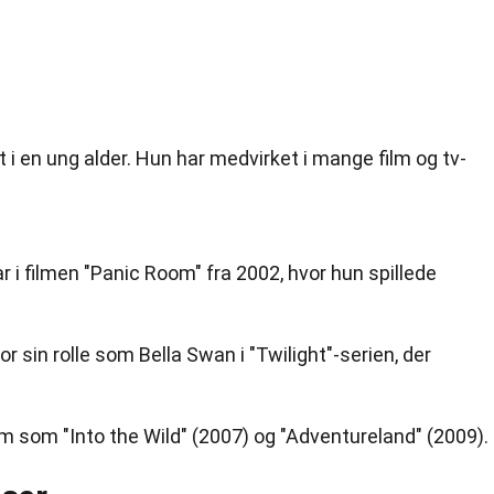
d
t i en ung alder. Hun har medvirket i mange film og tv-
r i filmen "Panic Room" fra 2002, hvor hun spillede
r sin rolle som Bella Swan i "Twilight"-serien, der
lm som "Into the Wild" (2007) og "Adventureland" (2009).