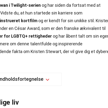
wan i Twilight-serien
og har siden da fortsat med at
 Vidste du, at hun startede sin karriere som
instrueret kortfilm
og er kendt for sin unikke stil. Kriste
runder en César Award, som er den franske ækvivalent til
er for LGBTQ+ rettigheder
og har åbent talt om sin ege
re mere om denne talentfulde og inspirerende
ende fakta om Kristen Stewart, der vil give dig et dyber
Indholdsfortegnelse
ige liv