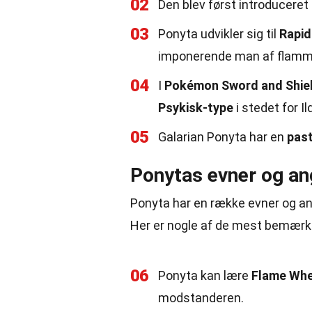
02
Den blev først introduceret 
03
Ponyta udvikler sig til
Rapi
imponerende man af flamm
04
I
Pokémon Sword and Shie
Psykisk-type
i stedet for Il
05
Galarian Ponyta har en
past
Ponytas evner og an
Ponyta har en række evner og angre
Her er nogle af de mest bemærk
06
Ponyta kan lære
Flame Whe
modstanderen.