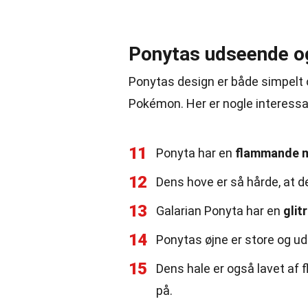
Ponytas udseende o
Ponytas design er både simpelt o
Pokémon. Her er nogle interess
11
Ponyta har en
flammande 
12
Dens hove er så hårde, at d
13
Galarian Ponyta har en
glit
14
Ponytas øjne er store og udt
15
Dens hale er også lavet af
på.