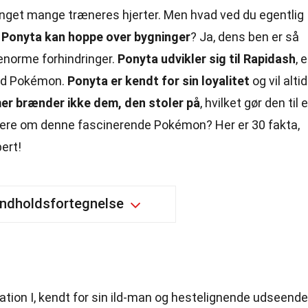
nget mange træneres hjerter. Men hvad ved du egentlig
t Ponyta kan hoppe over bygninger
? Ja, dens ben er så
enorme forhindringer.
Ponyta udvikler sig til Rapidash
, 
uld Pokémon.
Ponyta er kendt for sin loyalitet
og vil altid
er brænder ikke dem, den stoler på
, hvilket gør den til 
e mere om denne fascinerende Pokémon? Her er 30 fakta,
pert!
Indholdsfortegnelse
tion I, kendt for sin ild-man og hestelignende udseende