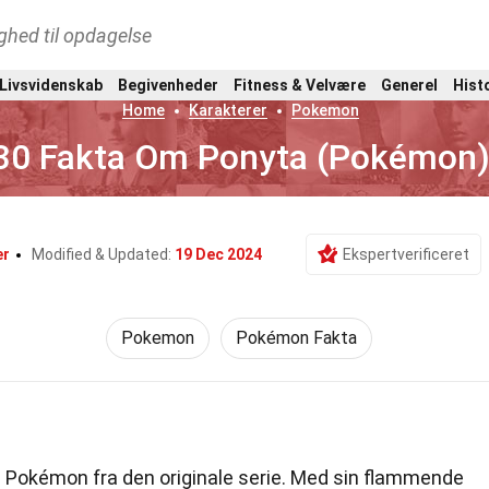
ghed til opdagelse
 Livsvidenskab
Begivenheder
Fitness & Velvære
Generel
Hist
Home
Karakterer
Pokemon
30 Fakta Om Ponyta (Pokémon
er
Modified & Updated:
19 Dec 2024
Ekspertverificeret
Pokemon
Pokémon Fakta
 Pokémon fra den originale serie. Med sin flammende