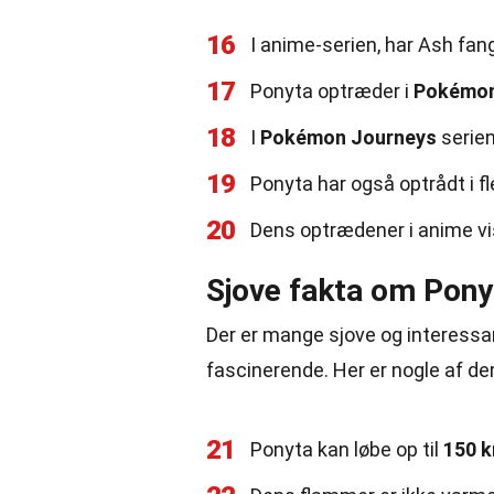
16
I anime-serien, har Ash fan
17
Ponyta optræder i
Pokémon:
18
I
Pokémon Journeys
serien
19
Ponyta har også optrådt i f
20
Dens optrædener i anime vi
Sjove fakta om Pony
Der er mange sjove og interess
fascinerende. Her er nogle af de
21
Ponyta kan løbe op til
150 