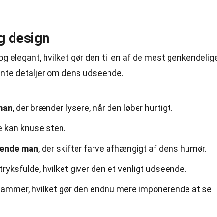
g design
g elegant, hvilket gør den til en af de mest genkendelig
ante detaljer om dens udseende.
man
, der brænder lysere, når den løber hurtigt.
e kan knuse sten.
rende man
, der skifter farve afhængigt af dens humør.
ryksfulde, hvilket giver den et venligt udseende.
 flammer, hvilket gør den endnu mere imponerende at se