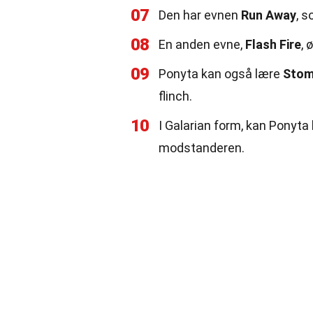
07
Den har evnen
Run Away
, s
08
En anden evne,
Flash Fire
, 
09
Ponyta kan også lære
Sto
flinch.
10
I Galarian form, kan Ponyta
modstanderen.