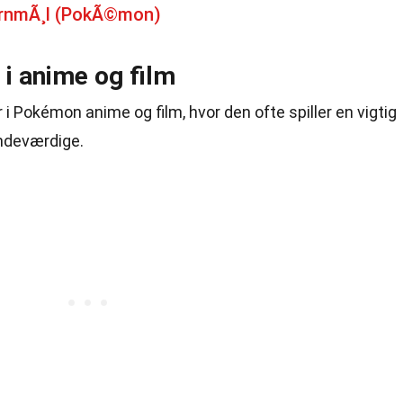
ernmÃ¸l (PokÃ©mon)
i anime og film
i Pokémon anime og film, hvor den ofte spiller en vigtig
indeværdige.