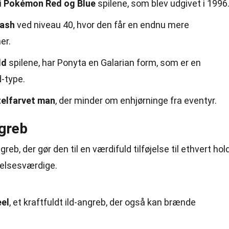
i
Pokémon Red og Blue
spilene, som blev udgivet i 1996
dash
ved niveau 40, hvor den får en endnu mere
er.
ld
spilene, har Ponyta en Galarian form, som er en
d-type.
elfarvet man
, der minder om enhjørninge fra eventyr.
greb
b, der gør den til en værdifuld tilføjelse til ethvert hold
elsesværdige.
el
, et kraftfuldt ild-angreb, der også kan brænde