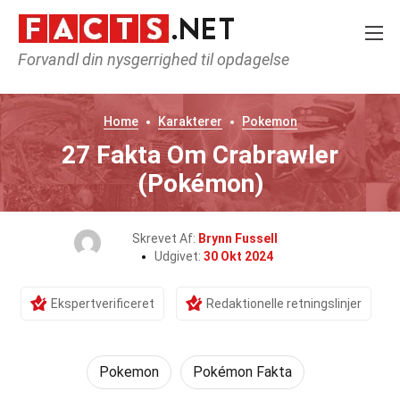
Forvandl din nysgerrighed til opdagelse
Home
Karakterer
Pokemon
27 Fakta Om Crabrawler
(Pokémon)
Skrevet Af:
Brynn Fussell
Udgivet:
30 Okt 2024
Ekspertverificeret
Redaktionelle retningslinjer
Pokemon
Pokémon Fakta