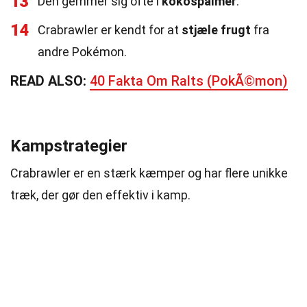
13
Den gemmer sig ofte i
kokospalmer
.
14
Crabrawler er kendt for at
stjæle frugt
fra
andre Pokémon.
READ ALSO:
40 Fakta Om Ralts (PokÃ©mon)
Kampstrategier
Crabrawler er en stærk kæmper og har flere unikke
træk, der gør den effektiv i kamp.