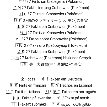
🇫🇷 27 Faits sur Crabagarre (Pokémon)
🇮🇩 27 Fakta tentang Crabrawler (Pokémon)
🇮🇹 27 Fatti su Crabrawler (Pokémon)
🇯🇵 37個のクラディリー (ポケモン)の事実
🇳🇴 27 Fakta om Crabrawler (Pokémon)
🇵🇱 27 Fakty o Krabrawler (Pokémon)
🇵🇹 27 Fatos sobre Crabrawler (Pokémon)
🇷🇺 27 Факты о Краброулер (Покемон)
🇸🇪 27 Fakta om Krabrawler (Pokémon)
🇹🇷 27 Krabrawler (Pokémon) Hakkında Gerçek
🇿🇭 关于大钳蟹(宝可梦)的27个事实
🌍 Facts
🇩🇪 Fakten auf Deutsch
🇫🇷 Faits en français
🇪🇸 Hechos en Español
🇮🇹 Fatti in Italiano
🇧🇷 🇵🇹 Fatos em português
🇸🇪 Fakta på svenska
🇳🇴 Fakta på norsk
🇫🇮 Faktat suomeksi
🇸🇦 حقائق باللغة العربية