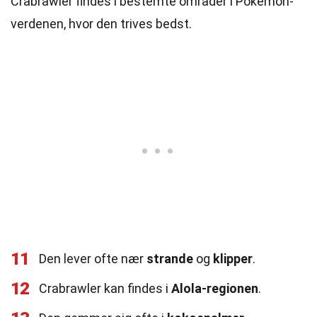
Crabrawler findes i bestemte områder i Pokémon-
verdenen, hvor den trives bedst.
11
Den lever ofte nær
strande
og
klipper
.
12
Crabrawler kan findes i
Alola-regionen
.