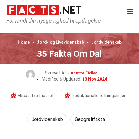
Forvandl din nysgerrighed til opdagelse
Home
Jord- og Livsvidenskab
Jordvidenskab
35 Fakta Om Dal
Skrevet Af:
Janette Fidler
Modified & Updated:
13 Nov 2024
Ekspertverificeret
Redaktionelle retningslinjer
Jordvidenskab
Geografifakta