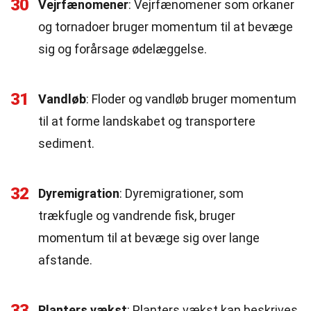
30
Vejrfænomener
: Vejrfænomener som orkaner
og tornadoer bruger momentum til at bevæge
sig og forårsage ødelæggelse.
31
Vandløb
: Floder og vandløb bruger momentum
til at forme landskabet og transportere
sediment.
32
Dyremigration
: Dyremigrationer, som
trækfugle og vandrende fisk, bruger
momentum til at bevæge sig over lange
afstande.
33
Planters vækst
: Planters vækst kan beskrives