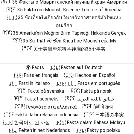
🇷🇺 35 Факты о Мавританский научный храм Америки
🇸🇪 35 Fakta om Moorish Science Temple of America
🇹🇭 35 ข้อเท็จจริงเกี่ยวกับ วิหารวิทยาศาสตร์มัวริชแห่ง
อเมริกา
🇹🇷 35 Amerika'nın Mağribi Bilim Tapınağı Hakkında Gerçek
🇻🇮 35 Sự thật về Đền Khoa học Moorish của Mỹ
🇿🇭 关于美洲摩尔科学神庙的35个事实
🌍 Facts
🇩🇪 Fakten auf Deutsch
🇫🇷 Faits en français
🇪🇸 Hechos en Español
🇮🇹 Fatti in Italiano
🇧🇷 🇵🇹 Fatos em português
🇸🇪 Fakta på svenska
🇳🇴 Fakta på norsk
🇫🇮 Faktat suomeksi
🇸🇦 حقائق باللغة العربية
🇬🇷 Γεγονότα στα ελληνικά
🇮🇳 हिंदी में तथ्य
🇮🇩 Fakta dalam Bahasa Indonesia
🇯🇵 日本語の事実
🇰🇷 한국어로 된 사실
🇲🇾 Fakta dalam Bahasa Melayu
🇳🇱 Feiten in het Nederlands
🇵🇱 Fakty po polsku