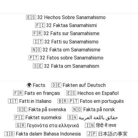
🇪🇸 32 Hechos Sobre Sanamahismo
🇫🇮 32 Faktaa Sanamahismi
🇫🇷 32 Faits sur Sanamahisme
🇮🇹 32 Fatti su Sanamahismo
🇳🇴 32 Fakta om Sanamahisme
🇵🇹 32 Fatos sobre Sanamahismo
🇸🇪 32 Fakta om Sanamahism
🌍 Facts
🇩🇪 Fakten auf Deutsch
🇫🇷 Faits en français
🇪🇸 Hechos en Español
🇮🇹 Fatti in Italiano
🇧🇷 🇵🇹 Fatos em português
🇸🇪 Fakta på svenska
🇳🇴 Fakta på norsk
🇫🇮 Faktat suomeksi
🇸🇦 حقائق باللغة العربية
🇬🇷 Γεγονότα στα ελληνικά
🇮🇳 हिंदी में तथ्य
🇮🇩 Fakta dalam Bahasa Indonesia
🇯🇵 日本語の事実