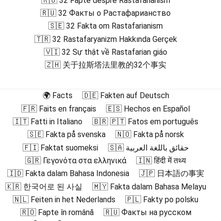
🇷🇴 32 Fapte despre Rastafarianism
🇷🇺 32 Факты о Растафарианство
🇸🇪 32 Fakta om Rastafarianism
🇹🇷 32 Rastafaryanizm Hakkında Gerçek
🇻🇮 32 Sự thật về Rastafarian giáo
🇿🇭 关于拉斯塔法里教的32个事实
🌍 Facts
🇩🇪 Fakten auf Deutsch
🇫🇷 Faits en français
🇪🇸 Hechos en Español
🇮🇹 Fatti in Italiano
🇧🇷 🇵🇹 Fatos em português
🇸🇪 Fakta på svenska
🇳🇴 Fakta på norsk
🇫🇮 Faktat suomeksi
🇸🇦 حقائق باللغة العربية
🇬🇷 Γεγονότα στα ελληνικά
🇮🇳 हिंदी में तथ्य
🇮🇩 Fakta dalam Bahasa Indonesia
🇯🇵 日本語の事実
🇰🇷 한국어로 된 사실
🇲🇾 Fakta dalam Bahasa Melayu
🇳🇱 Feiten in het Nederlands
🇵🇱 Fakty po polsku
🇷🇴 Fapte în română
🇷🇺 Факты на русском