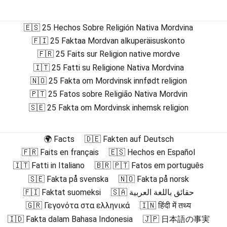
🇪🇸 25 Hechos Sobre Religión Nativa Mordvina
🇫🇮 25 Faktaa Mordvan alkuperäisuskonto
🇫🇷 25 Faits sur Religion native mordve
🇮🇹 25 Fatti su Religione Nativa Mordvina
🇳🇴 25 Fakta om Mordvinsk innfødt religion
🇵🇹 25 Fatos sobre Religião Nativa Mordvin
🇸🇪 25 Fakta om Mordvinsk inhemsk religion
🌍 Facts
🇩🇪 Fakten auf Deutsch
🇫🇷 Faits en français
🇪🇸 Hechos en Español
🇮🇹 Fatti in Italiano
🇧🇷 🇵🇹 Fatos em português
🇸🇪 Fakta på svenska
🇳🇴 Fakta på norsk
🇫🇮 Faktat suomeksi
🇸🇦 حقائق باللغة العربية
🇬🇷 Γεγονότα στα ελληνικά
🇮🇳 हिंदी में तथ्य
🇮🇩 Fakta dalam Bahasa Indonesia
🇯🇵 日本語の事実