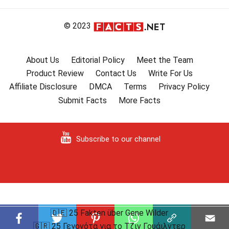
© 2023
About Us
Editorial Policy
Meet the Team
Product Review
Contact Us
Write For Us
Affiliate Disclosure
DMCA
Terms
Privacy Policy
Submit Facts
More Facts
Subscribe to our channel
🇩🇪 25 Fakten über Gene Wilder
🇬🇷 25 Γεγονότα για το Τζιν Γουάιλντερ