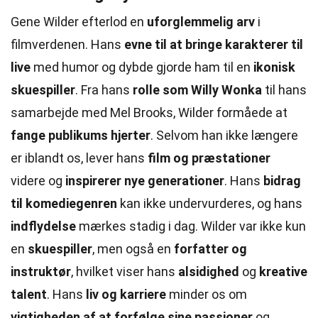
Gene Wilder efterlod en
uforglemmelig arv
i
filmverdenen. Hans
evne til at bringe karakterer til
live
med humor og dybde gjorde ham til en
ikonisk
skuespiller
. Fra hans
rolle som Willy Wonka
til hans
samarbejde med Mel Brooks, Wilder formåede at
fange publikums hjerter
. Selvom han ikke længere
er iblandt os, lever hans
film og præstationer
videre og
inspirerer nye generationer
. Hans
bidrag
til komediegenren
kan ikke undervurderes, og hans
indflydelse
mærkes stadig i dag. Wilder var ikke kun
en
skuespiller
, men også en
forfatter og
instruktør
, hvilket viser hans
alsidighed
og
kreative
talent
. Hans
liv og karriere
minder os om
vigtigheden af at forfølge sine passioner
og