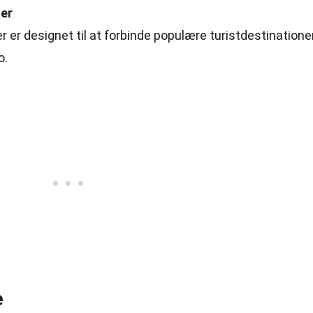
ner
 er designet til at forbinde populære turistdestinatione
o.
e