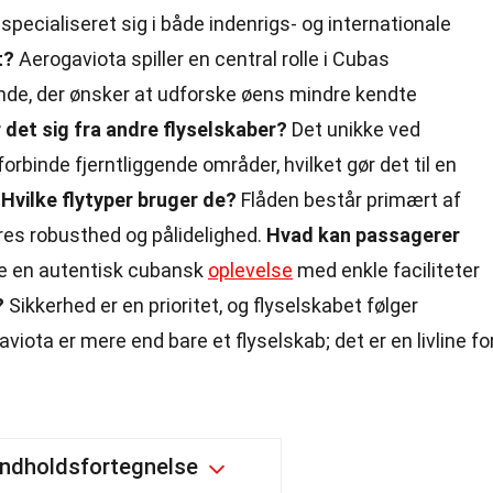
specialiseret sig i både indenrigs- og internationale
t?
Aerogaviota spiller en central rolle i Cubas
ende, der ønsker at udforske øens mindre kendte
 det sig fra andre flyselskaber?
Det unikke ved
forbinde fjerntliggende områder, hvilket gør det til en
.
Hvilke flytyper bruger de?
Flåden består primært af
res robusthed og pålidelighed.
Hvad kan passagerer
e en autentisk cubansk
oplevelse
med enkle faciliteter
?
Sikkerhed er en prioritet, og flyselskabet følger
viota er mere end bare et flyselskab; det er en livline fo
Indholdsfortegnelse