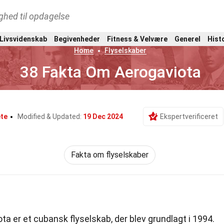
ghed til opdagelse
 Livsvidenskab
Begivenheder
Fitness & Velvære
Generel
Hist
Home
Flyselskaber
38 Fakta Om Aerogaviota
ete
Modified & Updated:
19 Dec 2024
Ekspertverificeret
Fakta om flyselskaber
a er et cubansk flyselskab, der blev grundlagt i 1994.