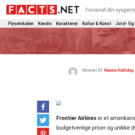
Forvandl din nysgerri
Flyselskaber
Kendis
Karakterer
Kultur & Kunst
Jord- Og
Skrevet Af:
Kenna Halliday
Frontier Airlines
er et amerikansk
budgetvenlige priser og unikke d