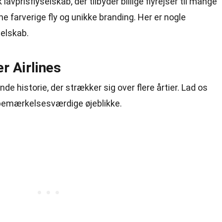
lavprisflyselskab, der tilbyder billige flyrejser til mange
ne farverige fly og unikke branding. Her er nogle
selskab.
r Airlines
nde historie, der strækker sig over flere årtier. Lad os
 bemærkelsesværdige øjeblikke.