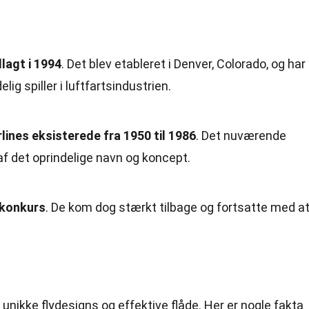
dlagt i 1994
. Det blev etableret i Denver, Colorado, og har
lig spiller i luftfartsindustrien.
rlines eksisterede fra 1950 til 1986
. Det nuværende
af det oprindelige navn og koncept.
s konkurs
. De kom dog stærkt tilbage og fortsatte med a
e unikke flydesigns og effektive flåde. Her er nogle fakta