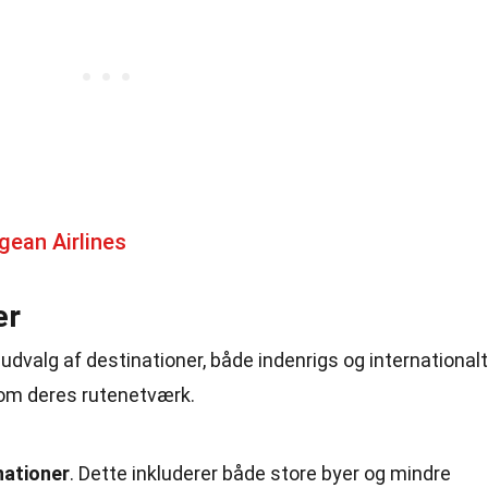
ean Airlines
er
t udvalg af destinationer, både indenrigs og internationalt
 om deres rutenetværk.
inationer
. Dette inkluderer både store byer og mindre