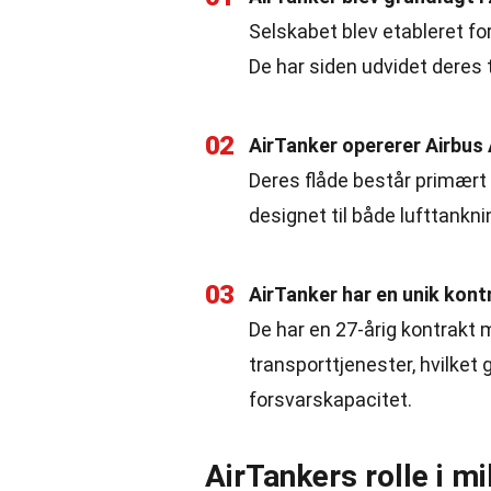
Selskabet blev etableret for 
De har siden udvidet deres t
02
AirTanker opererer Airbu
Deres flåde består primært 
designet til både lufttankn
03
AirTanker har en unik kon
De har en 27-årig kontrakt m
transporttjenester, hvilket g
forsvarskapacitet.
AirTankers rolle i mi