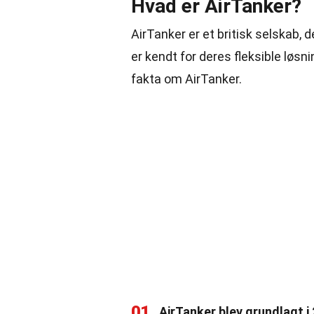
Hvad er AirTanker?
AirTanker er et britisk selskab, de
er kendt for deres fleksible løs
fakta om AirTanker.
01
AirTanker blev grundlagt i