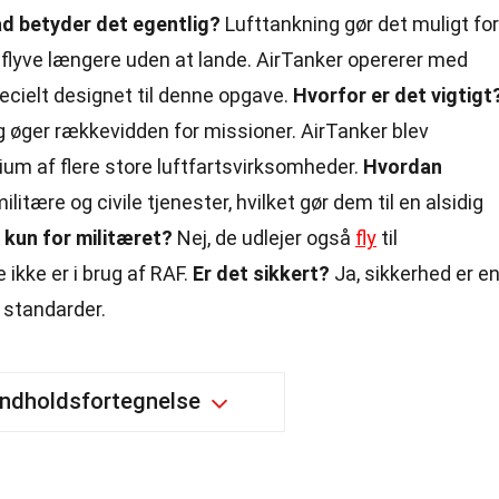
d betyder det egentlig?
Lufttankning gør det muligt for
an flyve længere uden at lande. AirTanker opererer med
ecielt designet til denne opgave.
Hvorfor er det vigtigt
 og øger rækkevidden for missioner. AirTanker blev
tium af flere store luftfartsvirksomheder.
Hvordan
ilitære og civile tjenester, hvilket gør dem til en alsidig
 kun for militæret?
Nej, de udlejer også
fly
til
 ikke er i brug af RAF.
Er det sikkert?
Ja, sikkerhed er e
e standarder.
Indholdsfortegnelse