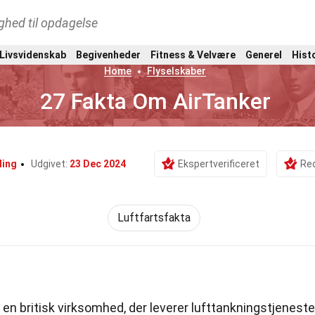
ghed til opdagelse
 Livsvidenskab
Begivenheder
Fitness & Velvære
Generel
Hist
Home
Flyselskaber
27 Fakta Om AirTanker
ling
Udgivet:
23 Dec 2024
Ekspertverificeret
Red
Luftfartsfakta
 en britisk virksomhed, der leverer lufttankningstjeneste