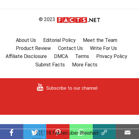
© 2023
About Us
Editorial Policy
Meet the Team
Product Review
Contact Us
Write For Us
Affiliate Disclosure
DMCA
Terms
Privacy Policy
Submit Facts
More Facts
Subscribe to our channel
🇩🇪 18 Fakten über Weisheit