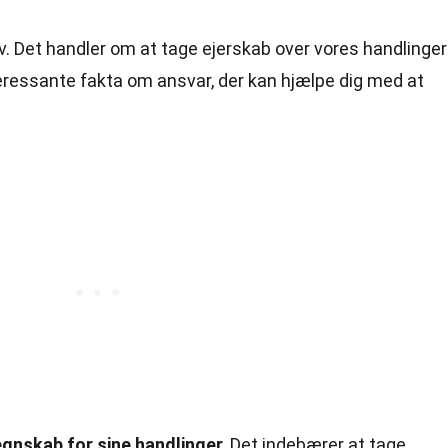
liv. Det handler om at tage ejerskab over vores handlinger
teressante fakta om ansvar, der kan hjælpe dig med at
egnskab for sine handlinger.
Det indebærer at tage