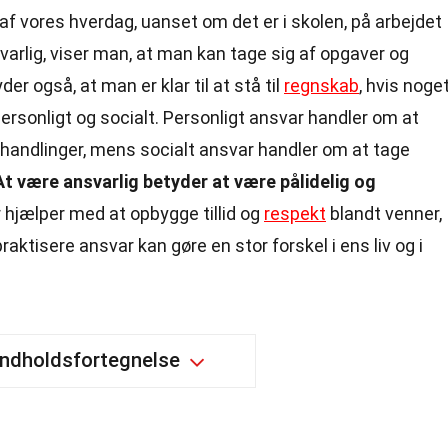
l af vores hverdag, uanset om det er i skolen, på arbejdet
arlig, viser man, at man kan tage sig af opgaver og
r også, at man er klar til at stå til
regnskab
, hvis noge
ersonligt og socialt. Personligt ansvar handler om at
e handlinger, mens socialt ansvar handler om at tage
At være ansvarlig betyder at være pålidelig og
r hjælper med at opbygge tillid og
respekt
blandt venner,
praktisere ansvar kan gøre en stor forskel i ens liv og i
Indholdsfortegnelse