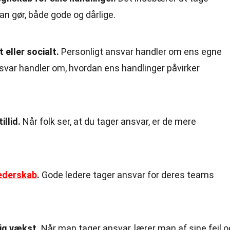
n gør, både gode og dårlige.
 eller socialt.
Personligt ansvar handler om ens egne
svar handler om, hvordan ens handlinger påvirker
illid.
Når folk ser, at du tager ansvar, er de mere
ederskab
.
Gode ledere tager ansvar for deres teams
lig vækst.
Når man tager ansvar, lærer man af sine fejl o