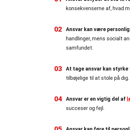
konsekvenserne af, hvad ma
02
Ansvar kan være personligt
handlinger, mens socialt an
samfundet.
03
At tage ansvar kan styrke t
tilbøjelige til at stole på dig.
04
Ansvar er en vigtig del af
l
succeser og fejl.
05
Ansvar kan føre til person