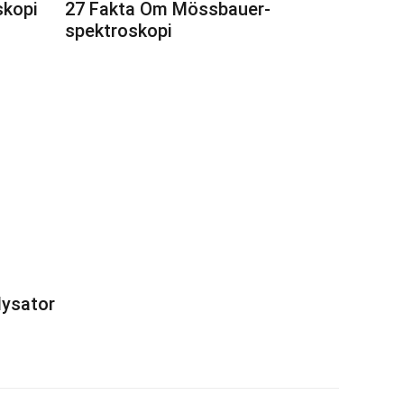
skopi
27 Fakta Om Mössbauer-
spektroskopi
lysator