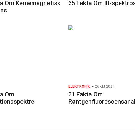
ta Om Kernemagnetisk
35 Fakta Om IR-spektro
ans
ELEKTRONIK
26 okt 2024
ta Om
31 Fakta Om
tionsspektre
Røntgenfluorescensana