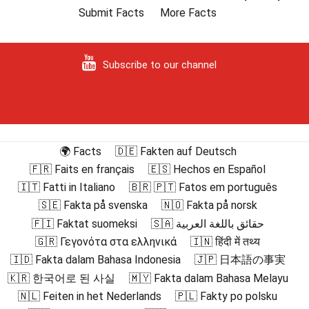
Submit Facts
More Facts
Subscribe to our channel
🌍 Facts
🇩🇪 Fakten auf Deutsch
🇫🇷 Faits en français
🇪🇸 Hechos en Español
🇮🇹 Fatti in Italiano
🇧🇷 🇵🇹 Fatos em português
🇸🇪 Fakta på svenska
🇳🇴 Fakta på norsk
🇫🇮 Faktat suomeksi
🇸🇦 حقائق باللغة العربية
🇬🇷 Γεγονότα στα ελληνικά
🇮🇳 हिंदी में तथ्य
🇮🇩 Fakta dalam Bahasa Indonesia
🇯🇵 日本語の事実
🇰🇷 한국어로 된 사실
🇲🇾 Fakta dalam Bahasa Melayu
🇳🇱 Feiten in het Nederlands
🇵🇱 Fakty po polsku